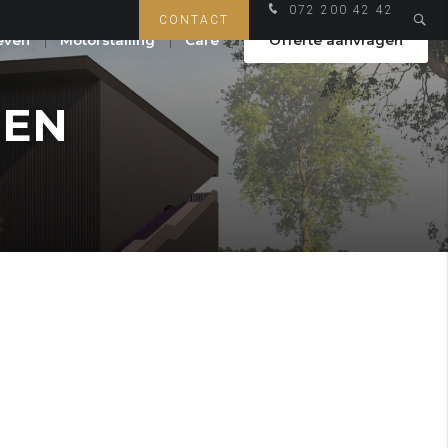
072 200 42 42
CONTACT
even
Motorstalling
Care
Offerte aanvragen
DEN