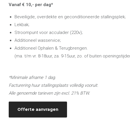
Vanaf € 10,- per dag*
Beveiligde, overdekte en geconditioneerde stallingsplek;
Lekbak;
Stroompunt voor acculader (220v);
Additioneel wasservice;
Additioneel Ophalen & Terugbrengen.
(ma. t/m vr. 8-18uur, za. 9-15uur, zo. of buiten openingstijd
*Minimale afname 1 dag.
Facturering huur stallingsplaats volledig vooruit.
Alle genoemde tarieven zijn excl. 21% BTW.
Offerte aanvragen