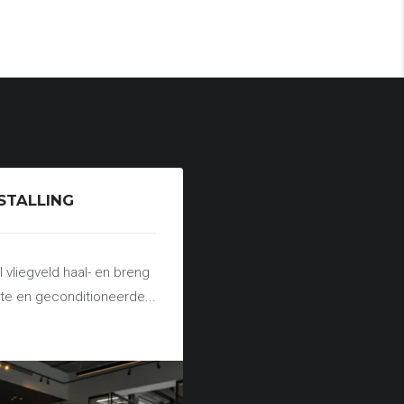
STALLING
 vliegveld haal- en breng
kte en geconditioneerde...