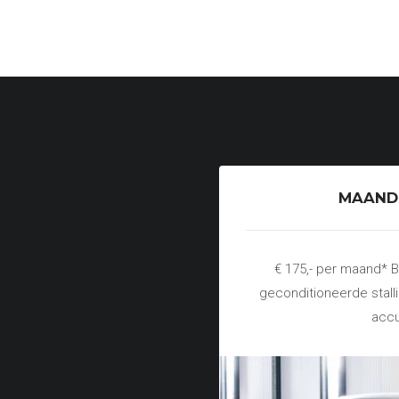
MAAND
€ 175,- per maand* B
geconditioneerde stall
accu