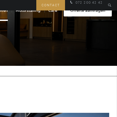
072 200 42 42
CONTACT
even
Motorstalling
Care
Offerte aanvragen