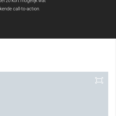
tel zo kort mogelijk wat
ende call-to-action.