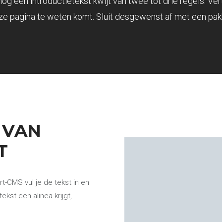
nog een introductietekst kwijt van twee tot drie regels. Ver
e pagina te weten komt. Sluit desgewenst af met een pakk
 VAN
T
t-CMS vul je de tekst in en
ekst een alinea krijgt,