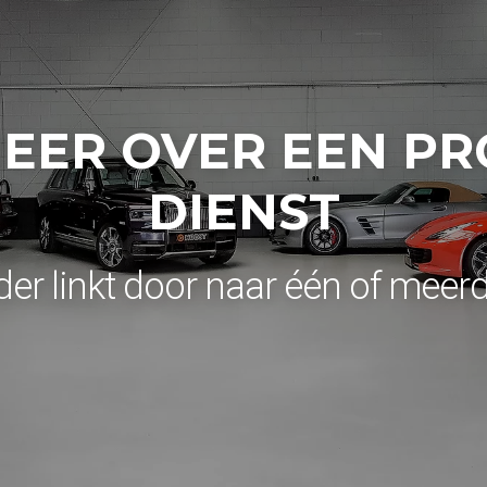
EER OVER EEN P
DIENST
der linkt door naar één of meer