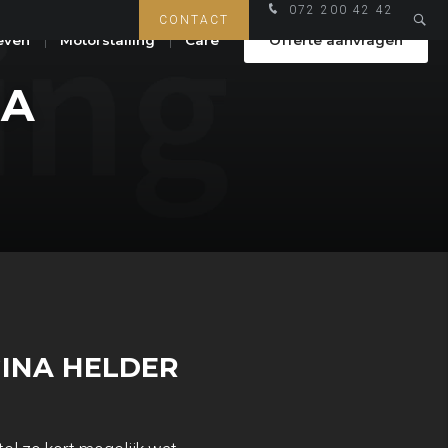
072 200 42 42
CONTACT
even
Motorstalling
Care
Offerte aanvragen
NA
GINA HELDER